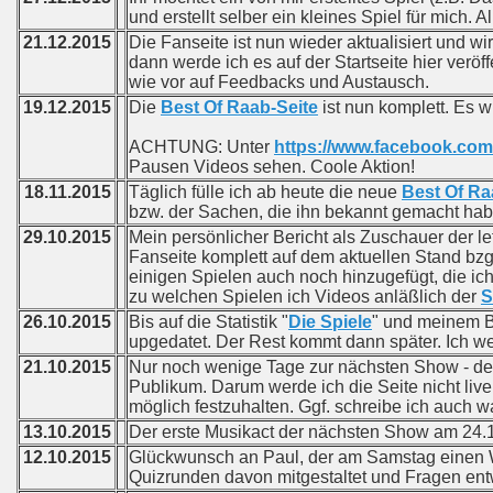
und erstellt selber ein kleines Spiel für mich. A
21.12.2015
Die Fanseite ist nun wieder aktualisiert und w
dann werde ich es auf der Startseite hier veröf
wie vor auf Feedbacks und Austausch.
19.12.2015
Die
Best Of Raab-Seite
ist nun komplett. Es wi
ACHTUNG: Unter
https://www.facebook.co
Pausen Videos sehen. Coole Aktion!
18.11.2015
Täglich fülle ich ab heute die neue
Best Of Ra
bzw. der Sachen, die ihn bekannt gemacht hab
29.10.2015
Mein persönlicher Bericht als Zuschauer der l
Fanseite komplett auf dem aktuellen Stand bzgl.
einigen Spielen auch noch hinzugefügt, die ic
zu welchen Spielen ich Videos anläßlich der
S
26.10.2015
Bis auf die Statistik "
Die Spiele
" und meinem B
upgedatet. Der Rest kommt dann später. Ich we
21.10.2015
Nur noch wenige Tage zur nächsten Show - der 
Publikum. Darum werde ich die Seite nicht live
möglich festzuhalten. Ggf. schreibe ich auch w
13.10.2015
Der erste Musikact der nächsten Show am 24.10.
12.10.2015
Glückwunsch an Paul, der am Samstag einen W
Quizrunden davon mitgestaltet und Fragen en