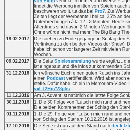
von Elton
verlinkt, in dem er auf diverse Fra
findet die Werbung inmitten von Spielen auch
beschweren wollt, tut das bei
Pro7
. Zur Werbu
Zeiten liegt der Werbeanteil bei ca. 25% an de
Unterbrechungen á la 12-13 Minuten. Heute si
Allerdings sind davon 2 Minuten Werbungen f
Ohne würde nicht mal mehr The Big Bang Theor
19.02.2017
Die soeben zu Ende gegangene Schlag den Star-
Verlinkung zu den beiden Videos der Show). D
habe ich schon vor längerer Zeit mit vielen Run
Wochen.
09.02.2017
Die Seite
Spielesammlung
wurde ergänzt, die
ist eingebaut und die Infos zur kommenden Schl
31.12.2016
Ich wünsche Euch einen guten Rutsch ins Jah
einen
Podcast
veröffentlicht. Wird aber noch e
stelle. Dafür habe ich ein In Memoriam-Video "
v=LT2He7V8p5c
11.12.2016
Am 3. Advent ist natürlich die letzte Folge Sch
30.11.2016
1. Die 30 Folge von "Lutsch mich rund und nenn 
Die beiden Kontrahenten der Schlag den Star-
01.11.2016
1. Die 29. Folge von "Lutsch mich rund und nen
von Schlag den Star am 10.12.2016 ist angeleg
17.10.2016
Die Seite ist nun auf dem Stand nach
der letz