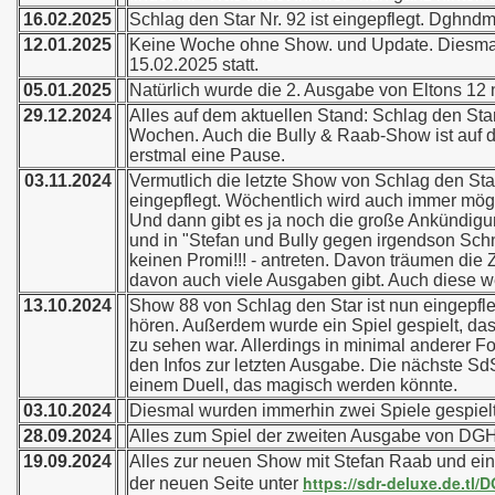
16.02.2025
Schlag den Star Nr. 92 ist eingepflegt. Dghndmbs
12.01.2025
Keine Woche ohne Show. und Update. Diesm
15.02.2025 statt.
05.01.2025
Natürlich wurde die 2. Ausgabe von Eltons 12 
29.12.2024
Alles auf dem aktuellen Stand: Schlag den Sta
Wochen. Auch die Bully & Raab-Show ist auf 
erstmal eine Pause.
03.11.2024
Vermutlich die letzte Show von Schlag den Star
eingepflegt. Wöchentlich wird auch immer mög
Und dann gibt es ja noch die große Ankündig
und in "Stefan und Bully gegen irgendson Sch
keinen Promi!!! - antreten. Davon träumen die 
davon auch viele Ausgaben gibt. Auch diese we
13.10.2024
Show 88 von Schlag den Star ist nun eingepfle
hören. Außerdem wurde ein Spiel gespielt, da
zu sehen war. Allerdings in minimal anderer
den Infos zur letzten Ausgabe. Die nächste S
einem Duell, das magisch werden könnte.
03.10.2024
Diesmal wurden immerhin zwei Spiele gespielt b
28.09.2024
Alles zum Spiel der zweiten Ausgabe von DG
19.09.2024
Alles zur neuen Show mit Stefan Raab und ein
https://sdr-deluxe.de.t
der neuen Seite unter