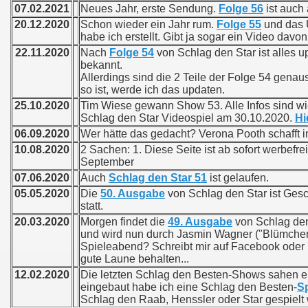
07.02.2021
Neues Jahr, erste Sendung.
Folge 56
ist auch 
20.12.2020
Schon wieder ein Jahr rum.
Folge 55
und das U
habe ich erstellt. Gibt ja sogar ein Video dav
22.11.2020
Nach
Folge 54
von Schlag den Star ist alles u
bekannt.
Allerdings sind die 2 Teile der Folge 54 gena
so ist, werde ich das updaten.
25.10.2020
Tim Wiese gewann Show 53. Alle Infos sind wi
Schlag den Star Videospiel am 30.10.2020.
Hi
06.09.2020
Wer hätte das gedacht? Verona Pooth schafft 
10.08.2020
2 Sachen: 1. Diese Seite ist ab sofort werbefrei
September
07.06.2020
Auch
Schlag den Star 51
ist gelaufen.
05.05.2020
Die
50. Ausgabe
von Schlag den Star ist Gesc
statt.
20.03.2020
Morgen findet die
49. Ausgabe
von Schlag den 
und wird nun durch Jasmin Wagner ("Blümchen") 
Spieleabend? Schreibt mir auf Facebook oder p
gute Laune behalten...
12.02.2020
Die letzten Schlag den Besten-Shows sahen eine
eingebaut habe ich eine Schlag den Besten-
Sp
Schlag den Raab, Henssler oder Star gespielt