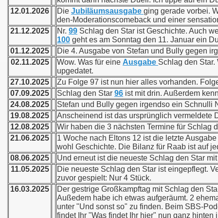
12.01.2026
Die
Jubiläumsausgabe
ging gerade vorbei. 
den-Moderationscomeback und einer sensatione
21.12.2025
Nr.
99
Schlag den Star ist Geschichte. Auch we
100
geht es am Sonntag den 11. Januar ein Du
01.12.2025
Die 4. Ausgabe von Stefan und Bully gegen irge
02.11.2025
Wow. Was für eine
Ausgabe
Schlag den Star. 
upgedatet.
27.10.2025
Zu Folge 97 ist nun hier alles vorhanden. Fol
07.09.2025
Schlag den Star
96
ist mit drin. Außerdem ken
24.08.2025
Stefan und Bully gegen irgendso ein Schnulli Nr. 
19.08.2025
Anscheinend ist das ursprünglich vermeldete D
12.08.2025
Wir haben die 3 nächsten Termine für Schlag d
21.06.2025
1 Woche nach Eltons 12 ist die letzte Ausgab
wohl Geschichte. Die Bilanz für Raab ist auf j
08.06.2025
Und erneut ist die neueste Schlag den Star mit 
11.05.2025
Die neueste Schlag den Star ist eingepflegt. 
zuvor gespielt: Nur 4 Stück.
16.03.2025
Der gestrige Großkampftag mit Schlag den St
Außedem habe ich etwas aufgeräumt. 2 ehemal
unter "Und sonst so" zu finden. Beim SBS-Pod
findet Ihr "Was findet Ihr hier" nun ganz hinten 