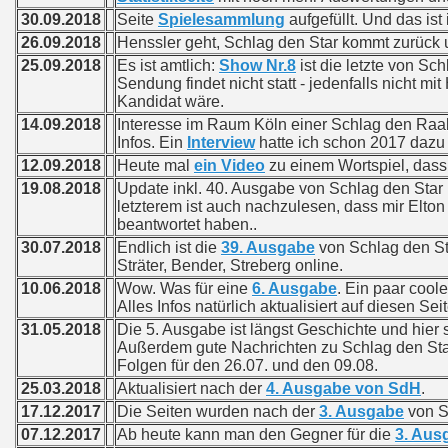
30.09.2018
Seite
Spielesammlung
aufgefüllt. Und das ist 
26.09.2018
Henssler geht, Schlag den Star kommt zurück 
25.09.2018
Es ist amtlich:
Show Nr.8
ist die letzte von S
Sendung findet nicht statt - jedenfalls nicht mi
Kandidat wäre.
14.09.2018
Interesse im Raum Köln einer Schlag den Raa
Infos. Ein
Interview
hatte ich schon 2017 dazu 
12.09.2018
Heute mal
ein Video
zu einem Wortspiel, dass i
19.08.2018
Update inkl. 40. Ausgabe von Schlag den Star 
letzterem ist auch nachzulesen, dass mir Elto
beantwortet haben..
30.07.2018
Endlich ist die
39. Ausgabe
von Schlag den Sta
Sträter, Bender, Streberg online.
10.06.2018
Wow. Was für eine
6. Ausgabe
. Ein paar cool
Alles Infos natürlich aktualisiert auf diesen Sei
31.05.2018
Die 5. Ausgabe ist längst Geschichte und hier 
Außerdem gute Nachrichten zu Schlag den Star
Folgen für den 26.07. und den 09.08.
25.03.2018
Aktualisiert nach der
4. Ausgabe von SdH
.
17.12.2017
Die Seiten wurden nach der
3. Ausgabe
von Sc
07.12.2017
Ab heute kann man den Gegner für die
3. Aus