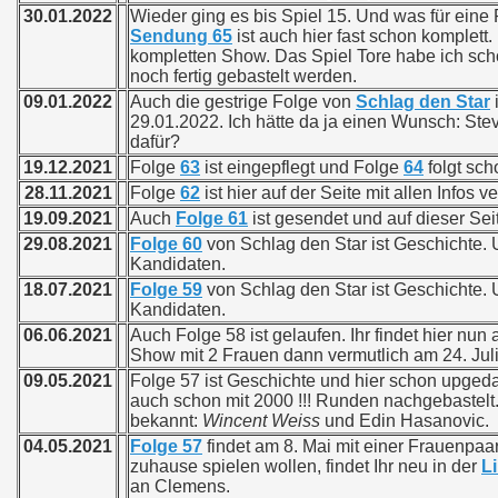
30.01.2022
Wieder ging es bis Spiel 15. Und was für eine
Sendung 65
ist auch hier fast schon komplett.
kompletten Show. Das Spiel Tore habe ich scho
noch fertig gebastelt werden.
09.01.2022
Auch die gestrige Folge von
Schlag den Star
i
29.01.2022. Ich hätte da ja einen Wunsch: St
dafür?
19.12.2021
Folge
63
ist eingepflegt und Folge
64
folgt sch
28.11.2021
Folge
62
ist hier auf der Seite mit allen Infos 
19.09.2021
Auch
Folge 61
ist gesendet und auf dieser Sei
29.08.2021
Folge 60
von Schlag den Star ist Geschichte.
Kandidaten.
18.07.2021
Folge 59
von Schlag den Star ist Geschichte.
Kandidaten.
06.06.2021
Auch Folge 58 ist gelaufen. Ihr findet hier nun
Show mit 2 Frauen dann vermutlich am 24. Juli
09.05.2021
Folge 57 ist Geschichte und hier schon upged
auch schon mit 2000 !!! Runden nachgebastelt
bekannt:
Wincent Weiss
und Edin Hasanovic.
04.05.2021
Folge 57
findet am 8. Mai mit einer Frauenpaarun
zuhause spielen wollen, findet Ihr neu in der
Li
an Clemens.