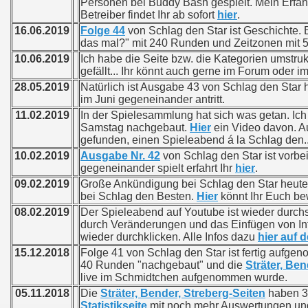
Personen bei Buddy Bash gespielt. Mein Erfahr
Betreiber findet Ihr ab sofort
hier
.
16.06.2019
Folge 44
von Schlag den Star ist Geschichte. Be
das mal?" mit 240 Runden und Zeitzonen mit 5
10.06.2019
Ich habe die Seite bzw. die Kategorien umstruktur
gefällt... Ihr könnt auch gerne im Forum oder 
28.05.2019
Natürlich ist Ausgabe 43 von Schlag den Star hi
im Juni gegeneinander antritt.
11.02.2019
In der Spielesammlung hat sich was getan. Ic
Samstag nachgebaut.
Hier
ein Video davon. Au
gefunden, einen Spieleabend á la Schlag den... 
10.02.2019
Ausgabe Nr. 42
von Schlag den Star ist vorbe
gegeneinander spielt erfahrt Ihr
hier
.
09.02.2019
Große Ankündigung bei Schlag den Star heute
bei Schlag den Besten.
Hier
könnt Ihr Euch b
08.02.2019
Der Spieleabend auf Youtube ist wieder durchs
durch Veränderungen und das Einfügen von Inf
wieder durchklicken. Alle Infos dazu
hier auf 
15.12.2018
Folge 41 von Schlag den Star ist fertig aufge
40 Runden "nachgebaut" und die
Sträter, Ben
live im Schmidtchen aufgenommen wurde.
05.11.2018
Die
Sträter, Bender, Streberg-Seiten
haben 3
Statistikseite
mit noch mehr Auswertungen und