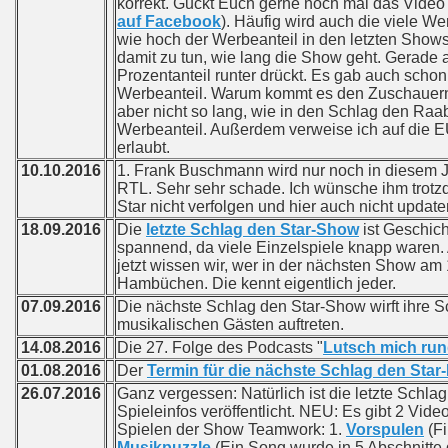
korrekt. Guckt Euch gerne noch mal das Video 
auf Facebook
). Häufig wird auch die viele We
wie hoch der Werbeanteil in den letzten Shows
damit zu tun, wie lang die Show geht. Gerade
Prozentanteil runter drückt. Es gab auch sch
Werbeanteil. Warum kommt es den Zuschauern s
aber nicht so lang, wie in den Schlag den Raa
Werbeanteil. Außerdem verweise ich auf die 
erlaubt.
10.10.2016
1. Frank Buschmann wird nur noch in diesem J
RTL. Sehr sehr schade. Ich wünsche ihm trotz
Star nicht verfolgen und hier auch nicht updat
18.09.2016
Die
letzte Schlag den Star-Show
ist Geschich
spannend, da viele Einzelspiele knapp waren. 
jetzt wissen wir, wer in der nächsten Show am 1
Hambüchen. Die kennt eigentlich jeder.
07.09.2016
Die nächste Schlag den Star-Show wirft ihre S
musikalischen Gästen auftreten.
14.08.2016
Die 27. Folge des Podcasts "
Lutsch mich run
01.08.2016
Der
Termin für die nächste Schlag den Star
26.07.2016
Ganz vergessen: Natürlich ist die letzte Schlag
Spieleinfos veröffentlicht. NEU: Es gibt 2 Vide
Spielen der Show Teamwork: 1.
Vorspulen
(Fi
Musikpuzzle
(Ein Song wurde in 5 Abschnitte g