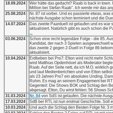
18.09.2024
Wer hätte das gedacht? Raab is back in town. H
Million bei Stefan Raab". Ich werde mir das an
25.08.2024
Nr. 87 ist vorbei. Und es passierte etwas, was 
nächste Ausgabe schon terminiert und die Due
14.07.2024
Das zweite Paarduell ist gelaufen und es war s
aktualisiert. Natürlich gibt es auch schon di
...
03.06.2024
Schon eine recht legendäre Folge - die 85. A
Kandidat, der nach 3 Spielen ausgewechselt w
das zweite 2 gegen 2-Duell in Folge 86 bekom
aktualisiert.
10.04.2024
Erdbeben bei Pro7: Elton wird nicht mehr Sch
wird Matthias Opdenhövel als Moderator beglei
Raab. Auf der Seite nett, da ich M.O. wirklich g
und laut Medienberichten und von Elton selbs
als 23 Jahren Pro7 ein absolutes Unding. Damit
Ruhm. Es mag an seinem Engagement bei RTL li
Gegenteil: Die Shows BOK und Schlag den Be
abgesagt. Elton, Du wirst fehlen: 56 Shows Sch
31.03.2024
Nr. 84
von SdS ist gelaufen. Die nächste Ausgab
17.03.2024
SdB bei RTL ist nun erstmal Geschichte. Soll e
10.03.2024
Und auch die Schlag den Besten Folge Nr. 3 mit 