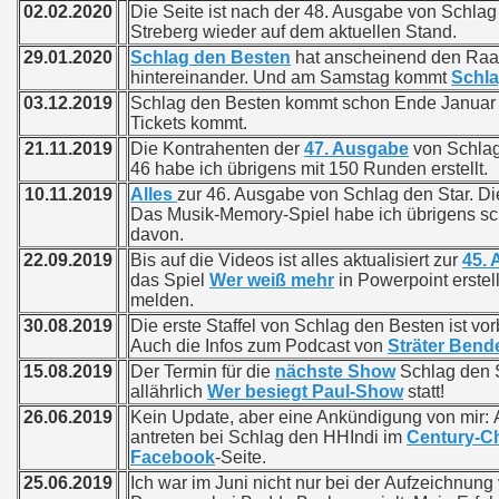
02.02.2020
Die Seite ist nach der 48. Ausgabe von Schlag
Streberg wieder auf dem aktuellen Stand.
29.01.2020
Schlag den Besten
hat anscheinend den Raa
hintereinander. Und am Samstag kommt
Schla
03.12.2019
Schlag den Besten kommt schon Ende Januar
Tickets kommt.
21.11.2019
Die Kontrahenten der
47. Ausgabe
von Schlag 
46 habe ich übrigens mit 150 Runden erstellt.
10.11.2019
Alles
zur 46. Ausgabe von Schlag den Star. Di
Das Musik-Memory-Spiel habe ich übrigens sc
davon.
22.09.2019
Bis auf die Videos ist alles aktualisiert zur
45. 
das Spiel
Wer weiß mehr
in Powerpoint erstel
melden.
30.08.2019
Die erste Staffel von Schlag den Besten ist vor
Auch die Infos zum Podcast von
Sträter Bend
15.08.2019
Der Termin für die
nächste Show
Schlag den S
allährlich
Wer besiegt Paul-Show
statt!
26.06.2019
Kein Update, aber eine Ankündigung von mir: 
antreten bei Schlag den HHIndi im
Century-C
Facebook
-Seite.
25.06.2019
Ich war im Juni nicht nur bei der Aufzeichnun