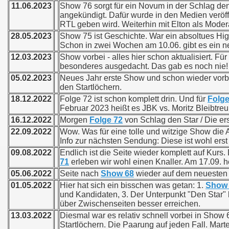
11.06.2023
Show 76 sorgt für ein Novum in der Schlag de
angekündigt. Dafür wurde in den Medien veröf
RTL geben wird. Weiterhin mit Elton als Modera
28.05.2023
Show 75 ist Geschichte. War ein absoltues High
Schon in zwei Wochen am 10.06. gibt es ein n
12.03.2023
Show vorbei - alles hier schon aktualisiert. 
besonderes ausgedacht. Das gab es noch nie!
05.02.2023
Neues Jahr erste Show und schon wieder vorbei
den Startlöchern.
18.12.2022
Folge 72 ist schon komplett drin. Und für
Folge
Februar 2023 heißt es JBK vs. Moritz Bleibtreu
16.12.2022
Morgen
Folge 72
von Schlag den Star / Die e
22.09.2022
Wow. Was für eine tolle und witzige Show die A
Info zur nächsten Sendung: Diese ist wohl ers
09.08.2022
Endlich ist die Seite wieder komplett auf Kurs
71
erleben wir wohl einen Knaller. Am 17.09. h
05.06.2022
Seite nach
Show 68
wieder auf dem neuesten 
01.05.2022
Hier hat sich ein bisschen was getan: 1.
Show
und Kandidaten, 3. Der Unterpunkt "Den Star"
über Zwischenseiten besser erreichen.
13.03.2022
Diesmal war es relativ schnell vorbei in Show
Startlöchern. Die Paarung auf jeden Fall. Mart