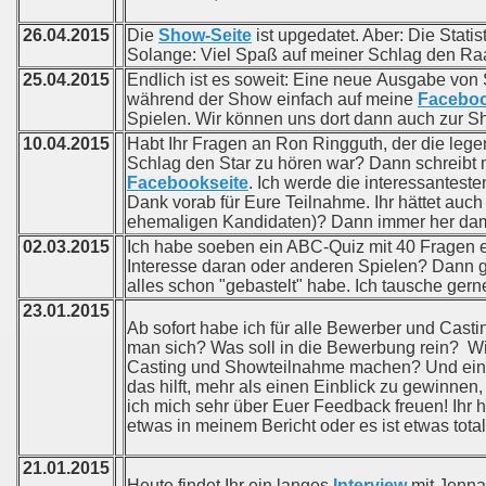
26.04.2015
Die
Show-Seite
ist upgedatet. Aber: Die Stat
Solange: Viel Spaß auf meiner Schlag den Ra
25.04.2015
Endlich ist es soweit: Eine neue Ausgabe von 
während der Show einfach auf meine
Facebo
Spielen. Wir können uns dort dann auch zur Sh
10.04.2015
Habt Ihr Fragen an Ron Ringguth, der die lege
Schlag den Star zu hören war? Dann schreibt 
Facebookseite
. Ich werde die interessantes
Dank vorab für Eure Teilnahme. Ihr hättet auc
ehemaligen Kandidaten)? Dann immer her dami
02.03.2015
Ich habe soeben ein ABC-Quiz mit 40 Fragen ers
Interesse daran oder anderen Spielen? Dann 
alles schon "gebastelt" habe. Ich tausche gerne
23.01.2015
Ab sofort habe ich für alle Bewerber und Cast
man sich? Was soll in die Bewerbung rein? W
Casting und Showteilnahme machen? Und ein V
das hilft, mehr als einen Einblick zu gewinnen
ich mich sehr über Euer Feedback freuen! Ihr 
etwas in meinem Bericht oder es ist etwas total
21.01.2015
Heute findet Ihr ein langes
Interview
mit Jenna