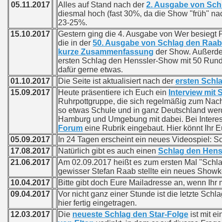
05.11.2017
Alles auf Stand nach der
2. Ausgabe von Sch
diesmal hoch (fast 30%, da die Show "früh" nac
23-25%.
15.10.2017
Gestern ging die 4. Ausgabe von Wer besiegt 
die in der
50. Ausgabe von Schlag den Raab
kurze Zusammenfassung
der Show. Außerde
ersten Schlag den Henssler-Show mit 50 Runden 
dafür gerne etwas.
01.10.2017
Die Seite ist aktualisiert nach der
ersten Schl
15.09.2017
Heute präsentiere ich Euch ein
Interview mit 
Ruhrpottgruppe, die sich regelmäßig zum Nachsp
so etwas Schule und in ganz Deutschland werd
Hamburg und Umgebung mit dabei. Bei Interesse
Forum
eine Rubrik eingebaut. Hier könnt Ihr 
05.09.2017
In 24 Tagen erscheint ein neues Videospiel: Sch
17.08.2017
Natürlich gibt es auch einen
Schlag den Hens
21.06.2017
Am 02.09.2017 heißt es zum ersten Mal "Schla
gewisser Stefan Raab stellte ein neues Showk
10.04.2017
Bitte gibt doch Eure Mailadresse an, wenn Ihr m
09.04.2017
Vor nicht ganz einer Stunde ist die letzte Sch
hier fertig eingetragen.
12.03.2017
Die
neueste Schlag den Star-Folge
ist mit 