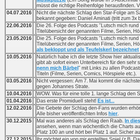
müsst die richtige Reihenfolge herausfinden. V
04.07.2016
Nicht die nächste Schlag den Star-Folge am 
bekannt gegeben: Daniel Aminati (tritt zum 3x
22.06.2016
Die 26. Folge des Podcasts "Lutsch mich rund 
Titelübersicht der genannten Filme, Serien, Hö
23.05.2016
Die 25. Folge des Podcasts "Lutsch mich rund 
Titelübersicht der genannten Filme, Serien, Hö
als bekloppt und als Teufelskerl bezeichnet
10.05.2016
Natürlich habe ich die letzte Show hier aktualis
gibt ab sofort einen Unterbereich für den sehr
nenn mich Bärbel
" mit Links zu allen Podcas
Titeln (Filme, Serien, Comics, Hörspiele etc.).
03.05.2016
Nicht vergessen: Am 7. Mai kommt die nächste 
gegen Johannes Strate.
10.04.2016
WOW. Was für eine tolle 1. lange Schlag den 
01.04.2016
Das erste Promiduell steht!
Es ist...
12.02.2016
Die Gebete der Schlag den-Fans wurden erhört!
Alle bisher veröffentlichten Infos
hier
.
30.12.2015
Mal was anderes als Schlag den Raab.
In dies
ansehen, wenn man wöchentlich die Charts au
Platz 100 an und hört bei Platz 1 auf. Sicher a
27.12.2015
Ihr möchtet ein von mir erstelltes Spiel (z.B. D