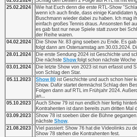
02.03.2024
Schlag den Besten 2 Folge auf RTL ist mit eing
25.02.2024
Wie hat Euch denn die erste RTL-Show "Schlag 
wenn ich auch finde, dass einige Kandidaten t
Buschmann wieder dabei zu haben. Ich mag ih
einfach großes Tennis draus. Ansonsten fiel a
es gab fast nur neue Spiele statt zuvor bei Sch
der Reihe waren.
04.02.2024
Die Show Nr. 83 ging soeben zu Ende. Es gab
folgt dann am Ostersamstag am 30.03.2024. Di
28.01.2024
Die erste Sendung 2024 ist Geschichte und sch
Die nächste
Show
folgt schon nächste Woche 
03.01.2024
Die letzte Show von 2023 ist nun erfasst und
von Schlag den Star.
05.11.2023
Show 80
ist Geschichte und auch schon hier ko
Show. Dafür startet demnächst Schlag den Bes
Folgen dann auf RTL im Frühjahr 2024. Außer
an...
05.10.2023
Auch Show 79 ist nun endlich hier fertig hint
Kontrahenten ist dann bereits zum dritten Mal d
03.09.2023
Show 78 ist soeben über die Bühne gegangen. A
nächste
Show
.
21.08.2023
Viel passiert: Show 76 hat die Videolinks zu de
Show 78 stehen die Kontrahenten fest.