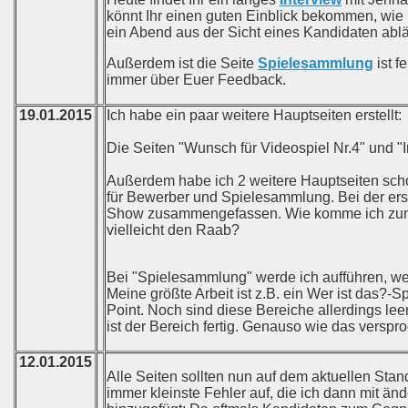
könnt Ihr einen guten Einblick bekommen, wie 
ein Abend aus der Sicht eines Kandidaten ablä
Außerdem ist die Seite
Spielesammlung
ist f
immer über Euer Feedback.
19.01.2015
Ich habe ein paar weitere Hauptseiten erstellt:
Die Seiten "Wunsch für Videospiel Nr.4" und "
Außerdem habe ich 2 weitere Hauptseiten scho
für Bewerber und Spielesammlung. Bei der erst
Show zusammengefassen. Wie komme ich zum C
vielleicht den Raab?
Bei "Spielesammlung" werde ich aufführen, welc
Meine größte Arbeit ist z.B. ein Wer ist das?-
Point. Noch sind diese Bereiche allerdings lee
ist der Bereich fertig. Genauso wie das verspr
12.01.2015
Alle Seiten sollten nun auf dem aktuellen Stan
immer kleinste Fehler auf, die ich dann mit än