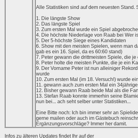
Alle Statistiken sind auf dem neuesten Stand.
1. Die längste Show
2. Das längste Spiel
3. Zum ersten Mal wurde ein Spiel abgebroche
4. Die höchste Niederlage von Raab bei Wer i
5. Der 5-höchste Siege eines Kandidaten
6. Show mit den meisten Spielen, wenn man da
gab es ein 16. Spiel, da es 60:60 stand)
7. Peter gewann die drittmeisten Spiele, die 
8. Peter holte die meisten Punkte, die je ein 
9. Der Vorname Peter ist nun alleiniger Rekor
wurde
10. Zum ersten Mal (im 18. Versuch!) wurde ei
11. gewann auch zum ersten Mal ein 34jährig
12. Bisher gewann Raab beide Mal als die Fant
13. Stefan Raab konnte immerhin seine Blamie
nun bei... ach seht selber unter Statistiken...
Eine Bitte noch: Ich bin immer sehr an Spielide
gerne mailen oder auch im Gästebuch reinschre
Ergänzungsvorschläge? Immer her damit.
Infos zu älteren Updates findet Ihr auf der