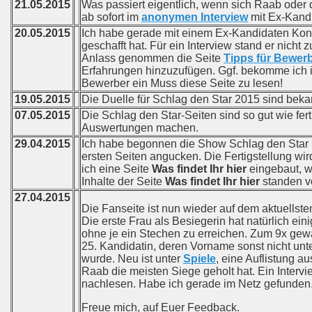
21.05.2015
Was passiert eigentlich, wenn sich Raab oder d
ab sofort im
anonymen Interview
mit Ex-Kandi
20.05.2015
Ich habe gerade mit einem Ex-Kandidaten Kont
geschafft hat. Für ein Interview stand er nicht
Anlass genommen die Seite
Tipps für Bewer
Erfahrungen hinzuzufügen. Ggf. bekomme ich i
Bewerber ein Muss diese Seite zu lesen!
19.05.2015
Die Duelle für Schlag den Star 2015 sind beka
07.05.2015
Die Schlag den Star-Seiten sind so gut wie fer
Auswertungen machen.
29.04.2015
Ich habe begonnen die Show Schlag den Star 
ersten Seiten angucken. Die Fertigstellung w
ich eine Seite
Was findet Ihr hier
eingebaut, wo
Inhalte der Seite
Was findet Ihr hier
standen vo
27.04.2015
Die Fanseite ist nun wieder auf dem aktuellsten
Die erste Frau als Besiegerin hat natürlich ein
ohne je ein Stechen zu erreichen. Zum 9x gewa
25. Kandidatin, deren Vorname sonst nicht un
wurde. Neu ist unter
Spiele
, eine Auflistung 
Raab die meisten Siege geholt hat. Ein Interv
nachlesen. Habe ich gerade im Netz gefunden
Freue mich, auf Euer Feedback.