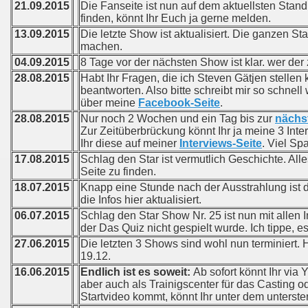
21.09.2015
Die Fanseite ist nun auf dem aktuellsten Stand -
finden, könnt Ihr Euch ja gerne melden.
13.09.2015
Die letzte Show ist aktualisiert. Die ganzen St
machen.
04.09.2015
8 Tage vor der nächsten Show ist klar. wer der
28.08.2015
Habt Ihr Fragen, die ich Steven Gätjen stellen 
beantworten. Also bitte schreibt mir so schnel
über meine
Facebook-Seite
.
28.08.2015
Nur noch 2 Wochen und ein Tag bis zur
nächs
Zur Zeitüberbrückung könnt Ihr ja meine 3 Inte
Ihr diese auf meiner
Interviews-Seite
. Viel Sp
17.08.2015
Schlag den Star ist vermutlich Geschichte. All
Seite zu finden.
18.07.2015
Knapp eine Stunde nach der Ausstrahlung ist d
die Infos hier aktualisiert.
06.07.2015
Schlag den Star Show Nr. 25 ist nun mit allen I
der Das Quiz nicht gespielt wurde. Ich tippe, e
27.06.2015
Die letzten 3 Shows sind wohl nun terminiert. 
19.12.
16.06.2015
Endlich ist es soweit:
Ab sofort könnt Ihr via
aber auch als Trainigscenter für das Casting 
Startvideo kommt, könnt Ihr unter dem unterst