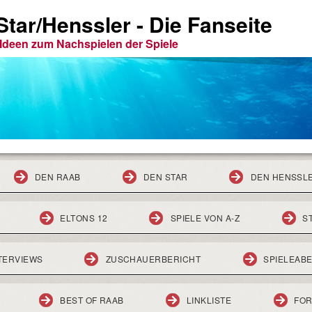
tar/Henssler - Die Fanseite
e Ideen zum Nachspielen der Spiele
DEN RAAB
DEN STAR
DEN HENSSL
ELTONS 12
SPIELE VON A-Z
S
TERVIEWS
ZUSCHAUERBERICHT
SPIELEAB
BEST OF RAAB
LINKLISTE
FO