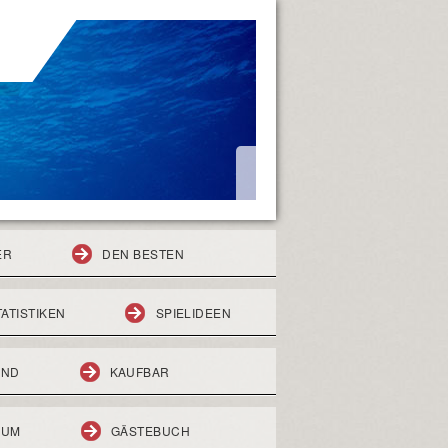
ER
DEN BESTEN
TATISTIKEN
SPIELIDEEN
END
KAUFBAR
RUM
GÄSTEBUCH