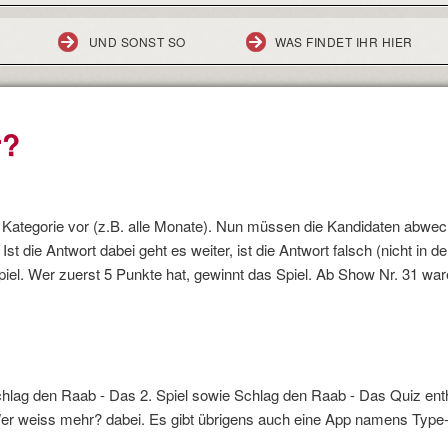
UND SONST SO
WAS FINDET IHR HIER
r?
 Kategorie vor (z.B. alle Monate). Nun müssen die Kandidaten abwech
st die Antwort dabei geht es weiter, ist die Antwort falsch (nicht in de
piel. Wer zuerst 5 Punkte hat, gewinnt das Spiel. Ab Show Nr. 31 w
Schlag den Raab - Das 2. Spiel sowie Schlag den Raab - Das Quiz ent
 Wer weiss mehr? dabei. Es gibt übrigens auch eine App namens Type