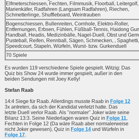
Elfmeterschiessen, Fechten, Filmmusik, Floorball, Leitergolf,
Marienkäfer, Radfahren (Langsam Radfahren), Riechen,
Schmetterlinge, Shuffleboard, Weintrauben
Bogenschiessen, Bullenreiten, Cornhole, Elektro-Roller,
Entfernungen, Erbsen, Fühlen, Füßball-Tennis, Haidong Gu
Handball, Headis, Medizinbälle, Nagel-Duell, Obst und Gem
Pusteball, Reifen, Rennball, Sägen, Schmecken, , Spaghetti
Speedcourt, Stapeln, Würfeln, Wurst- bzw. Gurkenduell
70 Spiele
Es wurden 119 verschiedene Spiele gespielt. Witzig: Das
Quiz bis Show 24 wurde immer gespielt, außer in den
beiden Sendungen mit Joey Kelly!
Stefan Raab
14:4 Siege für Raab. Allerdings musste Raab in
Folge 12
3x antreten, da sich der Kandidat verletzt hatte. Das
letzte Duell verlor Raab. Als "normaler" Joker wäre seine
Bilanz 13:3. Seine Niederlagen waren Quiz in
Folge 11
,
Fechten in Folge 12 (Da wäre Raab aber normalerweise
nicht Joker gewesen), Quiz in
Folge 14
und Würfeln in
Folge 17
.