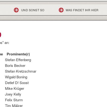
UND SONST SO
WAS FINDET IHR HIER
0
s" an:
 Prominente(r)
tefan Effenberg
 Boris Becker
Stefan Kretzschmar
Wigald Boning
etlef D! Soost
 Mike Krüger
Joey Kelly
Felix Sturm
 Tim Mälzer