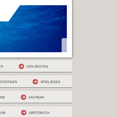
ER
DEN BESTEN
TATISTIKEN
SPIELIDEEN
END
KAUFBAR
RUM
GÄSTEBUCH