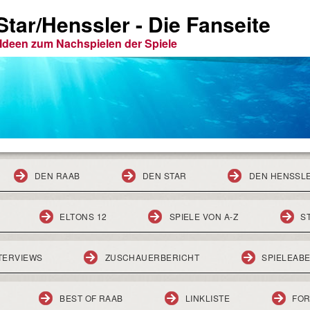
tar/Henssler - Die Fanseite
e Ideen zum Nachspielen der Spiele
DEN RAAB
DEN STAR
DEN HENSSL
ELTONS 12
SPIELE VON A-Z
S
TERVIEWS
ZUSCHAUERBERICHT
SPIELEAB
BEST OF RAAB
LINKLISTE
FO