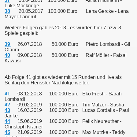
37
08.04.2017 100.000 Euro Attila Hildmann -
Luke Mockridge
38
20.05.2017 100.000 Euro Lena Gercke - Lena
Mayer-Landrut
Weitere Folgen gab es 2018 - es wurden hier 7 bzw. 8
Spiele gespielt:
39
26.07.2018 50.000 Euro Pietro Lombardi - Gil
Ofarim
40
09.08.2018 50.000 Euro Ralf Möller - Faisal
Kawusi
Ab Folge 41 gibt es wieder mit 15 Runden und live als
Schlag den Henssler Nachfolge weiter:
41
08.12.2018 100.000 Euro Eko Fresh - Sarah
Lombardi
42
09.02.2019 100.000 Euro Tim Mälzer - Sasha
43
16.03.2019 100.000 Euro Lucas Cordalis - Paul
Janke
44
15.06.2019 100.000 Euro Felix Neureuther -
Christoph Kramer
45
21.09.2019 100.000 Euro Max Mutzke - Teddy