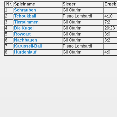
Nr.
Spielname
Sieger
Erg
1
Schrauben
Gil Ofarim
2
Tchoukball
Pietro Lombardi
4:10
3
Tierstimmen
Gil Ofarim
7:2
4
Die Kugel
Gil Ofarim
29:23
5
Rowcart
Gil Ofarim
3:0
6
Nachbauen
Gil Ofarim
3:2
7
Karussell-Ball
Pietro Lombardi
8
Hürdenlauf
Gil Ofarim
4:0