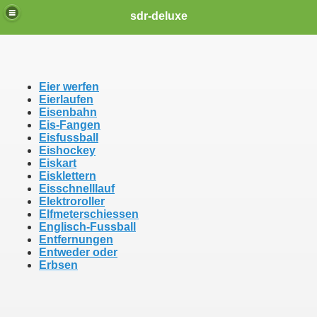
sdr-deluxe
Eier werfen
Eierlaufen
Eisenbahn
Eis-Fangen
Eisfussball
Eishockey
Eiskart
Eisklettern
Eisschnelllauf
Elektroroller
Elfmeterschiessen
Englisch-Fussball
Entfernungen
Entweder oder
Erbsen