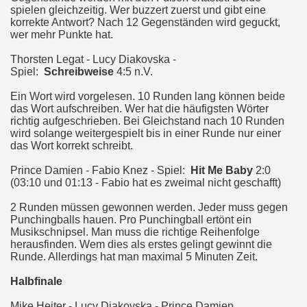
spielen gleichzeitig. Wer buzzert zuerst und gibt eine
korrekte Antwort? Nach 12 Gegenständen wird geguckt,
wer mehr Punkte hat.
Thorsten Legat - Lucy Diakovska -
Spiel:
Schreibweise
4:5 n.V.
Ein Wort wird vorgelesen. 10 Runden lang können beide
das Wort aufschreiben. Wer hat die häufigsten Wörter
richtig aufgeschrieben. Bei Gleichstand nach 10 Runden
wird solange weitergespielt bis in einer Runde nur einer
das Wort korrekt schreibt.
Prince Damien - Fabio Knez - Spiel:
Hit Me Baby
2:0
(03:10 und 01:13 - Fabio hat es zweimal nicht geschafft)
2 Runden müssen gewonnen werden. Jeder muss gegen
Punchingballs hauen. Pro Punchingball ertönt ein
Musikschnipsel. Man muss die richtige Reihenfolge
herausfinden. Wem dies als erstes gelingt gewinnt die
Runde. Allerdings hat man maximal 5 Minuten Zeit.
Halbfinale
Mike Heiter - Lucy Diakovska - Prince Damien