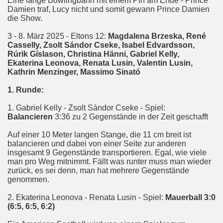
Eine lange Bowlingbahn mit einem Pin am Ende - Prince
Damien traf, Lucy nicht und somit gewann Prince Damien
die Show.
3 - 8. März 2025 -
Eltons 12:
Magdalena Brzeska, René
Casselly, Zsolt Sándor Cseke, Isabel Edvardsson,
Rúrik Gíslason, Christina Hänni, Gabriel Kelly,
Ekaterina Leonova, Renata Lusin, Valentin Lusin,
Kathrin Menzinger, Massimo Sinató
1. Runde:
1. Gabriel Kelly - Zsolt Sándor Cseke - Spiel:
Balancieren
3:36 zu 2 Gegenstände in der Zeit geschafft
Auf einer 10 Meter langen Stange, die 11 cm breit ist
balancieren und dabei von einer Seite zur anderen
insgesamt 9 Gegenstände transportieren. Egal, wie viele
man pro Weg mitnimmt. Fällt was runter muss man wieder
zurück, es sei denn, man hat mehrere Gegenstände
genommen.
2. Ekaterina Leonova - Renata Lusin - Spiel:
Mauerball 3:0
(6:5, 6:5, 6:2)