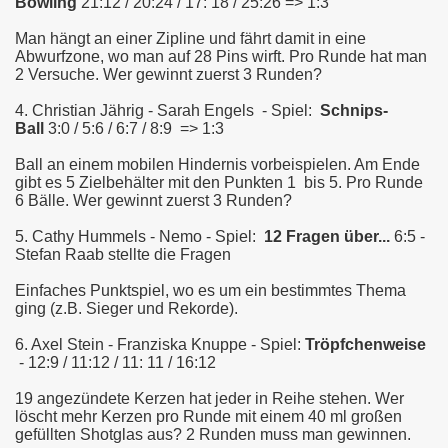
Bowlin
g
21:12 / 20:24 / 17: 18 / 25:26 => 1:3
Man hängt an einer Zipline und fährt damit in eine
Abwurfzone, wo man auf 28 Pins wirft. Pro Runde hat man
2 Versuche. Wer gewinnt zuerst 3 Runden?
4. Christian Jährig - Sarah Engels - Spiel:
Schnips-
Ball
3:0 / 5:6 / 6:7 / 8:9 => 1:3
Ball an einem mobilen Hindernis vorbeispielen. Am Ende
gibt es 5 Zielbehälter mit den Punkten 1 bis 5. Pro Runde
6 Bälle. Wer gewinnt zuerst 3 Runden?
5. Cathy Hummels - Nemo - Spiel:
12 Fragen über...
6:5 -
Stefan Raab stellte die Fragen
Einfaches Punktspiel, wo es um ein bestimmtes Thema
ging (z.B. Sieger und Rekorde).
6. Axel Stein - Franziska Knuppe - Spiel:
Tröpfchenweise
- 12:9 / 11:12 / 11: 11 / 16:12
19 angezündete Kerzen hat jeder in Reihe stehen. Wer
löscht mehr Kerzen pro Runde mit einem 40 ml großen
gefüllten Shotglas aus? 2 Runden muss man gewinnen.