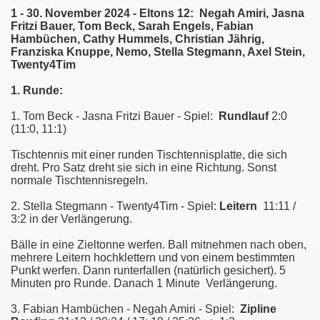
1 - 30. November 2024 -
Eltons 12: Negah Amiri, Jasna
Fritzi Bauer, Tom Beck, Sarah Engels, Fabian
Hambüchen, Cathy Hummels, Christian Jährig,
Franziska Knuppe, Nemo, Stella Stegmann, Axel Stein,
Twenty4Tim
1. Runde:
1. Tom Beck - Jasna Fritzi Bauer - Spiel:
Rundlauf
2:0
(11:0, 11:1)
Tischtennis mit einer runden Tischtennisplatte, die sich
dreht. Pro Satz dreht sie sich in eine Richtung. Sonst
normale Tischtennisregeln.
2. Stella Stegmann - Twenty4Tim - Spiel:
Leitern
11:11 /
3:2 in der Verlängerung.
Bälle in eine Zieltonne werfen. Ball mitnehmen nach oben,
mehrere Leitern hochklettern und von einem bestimmten
Punkt werfen. Dann runterfallen (natürlich gesichert). 5
Minuten pro Runde. Danach 1 Minute Verlängerung.
3. Fabian Hambüchen - Negah Amiri - Spiel:
Zipline