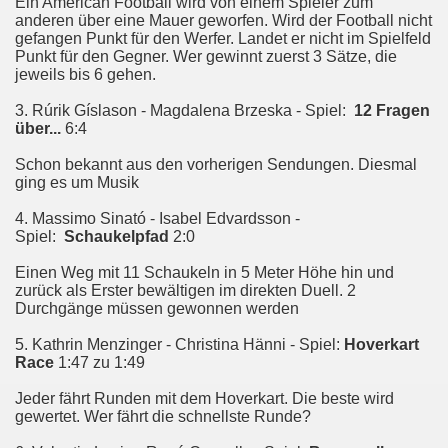
Ein American Football wird von einem Spieler zum
anderen über eine Mauer geworfen. Wird der Football nicht
gefangen Punkt für den Werfer. Landet er nicht im Spielfeld
Punkt für den Gegner. Wer gewinnt zuerst 3 Sätze, die
jeweils bis 6 gehen.
3. Rúrik Gíslason - Magdalena Brzeska - Spiel:
12 Fragen
über...
6:4
Schon bekannt aus den vorherigen Sendungen. Diesmal
ging es um Musik
4. Massimo Sinató - Isabel Edvardsson -
Spiel:
Schaukelpfad
2:0
Einen Weg mit 11 Schaukeln in 5 Meter Höhe hin und
zurück als Erster bewältigen im direkten Duell. 2
Durchgänge müssen gewonnen werden
5. Kathrin Menzinger - Christina Hänni - Spiel:
Hoverkart
Race
1:47 zu 1:49
Jeder fährt Runden mit dem Hoverkart. Die beste wird
gewertet. Wer fährt die schnellste Runde?