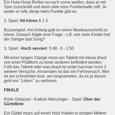
Ein Hula Hoop Reifen so nach vorne werfen, dass er mit
Spin zurückrollt und dann über eine Punktematte rollt. Je
weiter er rollt, desto mehr Punkte gibt es.
2. Spiel:
Hit hören
6 2 3
Buzzerspiel. Am Anfang gab es einen Musikausschnitt zu
hören. Danach folgte eine Frage - z.B. wie viele Kinder hat
der Sänger laut Song?
3. Spiel:
Hoch serviert
5:48 - 0 - 1:50
Mit einer langen Stange muss ein Tablett mit etwas drauf
von einer Plattform zu einer anderen befördert werden.
Fällt das Tablett oder was drauf ist runter hat man noch 2
weitere Versuche. Ansonsten ist das ein Fehlversuch. Wer
ist am schnellsten bzw. am langsamsten, da es ja darum
geht ein "Leben" zu verlieren.
FINALE
Rúrik Gíslason - Kathrin Menzinger - Spiel:
Über der
Gürtellinie
Ein Gürtel muss auf einen Holz-Haken in einigen Metern