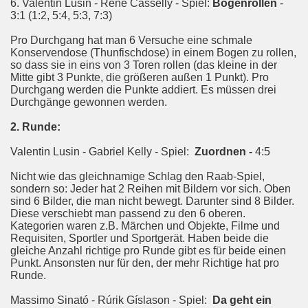
6. Valentin Lusin - René Casselly - Spiel:
Bogenrollen
-
3:1 (1:2, 5:4, 5:3, 7:3)
Pro Durchgang hat man 6 Versuche eine schmale
Konservendose (Thunfischdose) in einem Bogen zu rollen,
so dass sie in eins von 3 Toren rollen (das kleine in der
Mitte gibt 3 Punkte, die größeren außen 1 Punkt). Pro
Durchgang werden die Punkte addiert. Es müssen drei
Durchgänge gewonnen werden.
2. Runde:
Valentin Lusin - Gabriel Kelly - Spiel:
Zuordnen -
4:5
Nicht wie das gleichnamige Schlag den Raab-Spiel,
sondern so: Jeder hat 2 Reihen mit Bildern vor sich. Oben
sind 6 Bilder, die man nicht bewegt. Darunter sind 8 Bilder.
Diese verschiebt man passend zu den 6 oberen.
Kategorien waren z.B. Märchen und Objekte, Filme und
Requisiten, Sportler und Sportgerät. Haben beide die
gleiche Anzahl richtige pro Runde gibt es für beide einen
Punkt. Ansonsten nur für den, der mehr Richtige hat pro
Runde.
Massimo Sinató - Rúrik Gíslason - Spiel:
Da geht ein