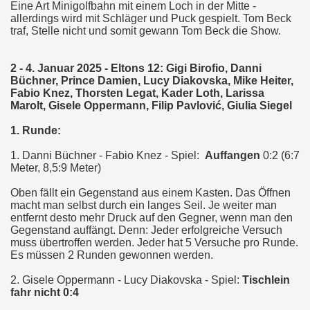
Eine Art Minigolfbahn mit einem Loch in der Mitte -
allerdings wird mit Schläger und Puck gespielt. Tom Beck
traf, Stelle nicht und somit gewann Tom Beck die Show.
2 - 4. Januar 2025 -
Eltons 12: Gigi Birofio, Danni
Büchner, Prince Damien, Lucy Diakovska, Mike Heiter,
Fabio Knez, Thorsten Legat, Kader Loth, Larissa
Marolt, Gisele Oppermann, Filip Pavlović, Giulia Siegel
1. Runde:
1. Danni Büchner - Fabio Knez - Spiel:
Auffangen
0:2 (6:7
Meter, 8,5:9 Meter)
Oben fällt ein Gegenstand aus einem Kasten. Das Öffnen
macht man selbst durch ein langes Seil. Je weiter man
entfernt desto mehr Druck auf den Gegner, wenn man den
Gegenstand auffängt. Denn: Jeder erfolgreiche Versuch
muss übertroffen werden. Jeder hat 5 Versuche pro Runde.
Es müssen 2 Runden gewonnen werden.
2. Gisele Oppermann - Lucy Diakovska - Spiel:
Tischlein
fahr nicht 0:4