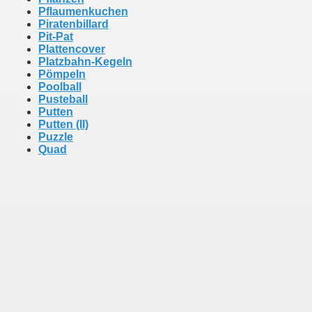
Pflaumenkuchen
Piratenbillard
Pit-Pat
Plattencover
Platzbahn-Kegeln
Pömpeln
Poolball
Pusteball
Putten
Putten (II)
Puzzle
Quad