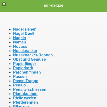
sdr-deluxe
Nägel ziehen
Nagel-Duell
Nageln
Namen
Novuss
Nussknacker
Nussknacker-Rennen
Obst und Gemüse
Papierflieger
Papierkorb
Pärchen finden
Passen
Passe-Trappe
Pedalo
Penalty schiessen
Pfannkuchen
Pfeile werfen
Pferderennen
Pflanzen