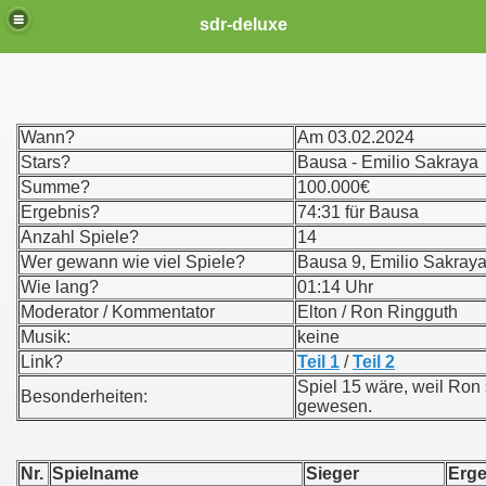
sdr-deluxe
Wann?
Am 03.02.2024
Stars?
Bausa - Emilio Sakraya
Summe?
100.000€
Ergebnis?
74:31 für Bausa
Anzahl Spiele?
14
Wer gewann wie viel Spiele?
Bausa 9, Emilio Sakraya
Wie lang?
01:14 Uhr
Moderator / Kommentator
Elton / Ron Ringguth
Musik:
keine
Link?
Teil 1
/
Teil 2
Spiel 15 wäre, weil Ron
Besonderheiten:
gewesen.
Nr.
Spielname
Sieger
Er