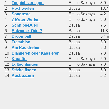
1
Teppich verlegen
Emilio Sakraya
3:0
2
Hochwerfen
Bausa
13:7
3
Songtexte
Emilio Sakraya
4:2
4
7-Meter-Werfen
Emilio Sakraya
3:0
5
Schnips-Duell
Bausa
7:5
6
Entweder, Oder?
Bausa
11:8
7
Broomball
Bausa
5:4 n
8
Tretathlon
Bausa
3:0
9
Am Rad drehen
Bausa
8:3 
10
Blamieren oder Kassieren
Bausa
7:3
11
Karatôn
Emilio Sakraya
5:0
12
Luftschlangen
Emilio Sakraya
7:3
13
Städte finden
Bausa
5:0
14
Ausbuzzern
Bausa
5:2