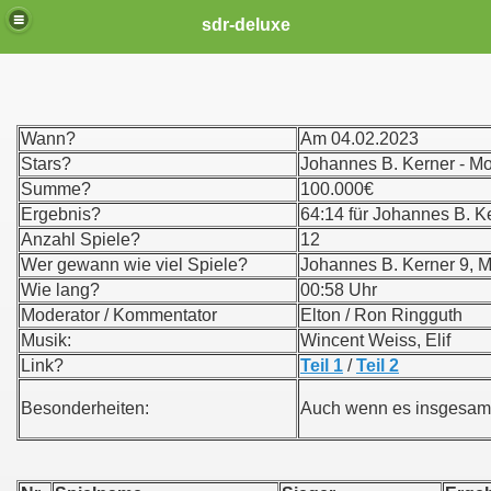
sdr-deluxe
Wann?
Am 04.02.2023
Stars?
Johannes B. Kerner - Mor
Summe?
100.000€
Ergebnis?
64:14 für Johannes B. K
Anzahl Spiele?
12
Wer gewann wie viel Spiele?
Johannes B. Kerner 9, Mo
Wie lang?
00:58 Uhr
Moderator / Kommentator
Elton / Ron Ringguth
Musik:
Wincent Weiss, Elif
Link?
Teil 1
/
Teil 2
Besonderheiten:
Auch wenn es insgesamt 