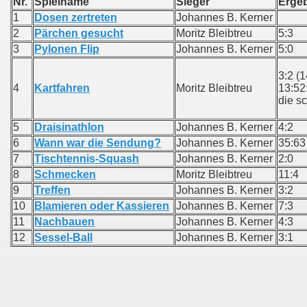
Nr.
Spielname
Sieger
Erg
1
Dosen zertreten
Johannes B. Kerner
2
Pärchen gesucht
Moritz Bleibtreu
5:3
3
Pylonen Flip
Johannes B. Kerner
5:0
3:2 (
4
Kartfahren
Moritz Bleibtreu
13:52
die s
5
Draisinathlon
Johannes B. Kerner
4:2
6
Wann war die Sendung?
Johannes B. Kerner
35:63
7
Tischtennis-Squash
Johannes B. Kerner
2:0
8
Schmecken
Moritz Bleibtreu
11:4
9
Treffen
Johannes B. Kerner
3:2
10
Blamieren oder Kassieren
Johannes B. Kerner
7:3
11
Nachbauen
Johannes B. Kerner
4:3
12
Sessel-Ball
Johannes B. Kerner
3:1