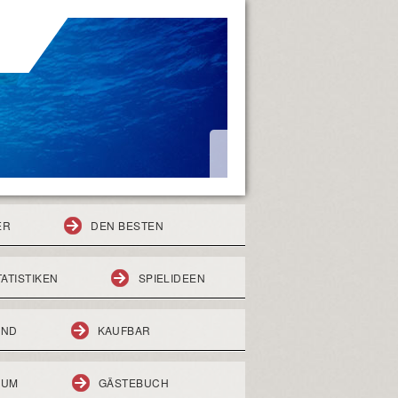
ER
DEN BESTEN
TATISTIKEN
SPIELIDEEN
END
KAUFBAR
RUM
GÄSTEBUCH