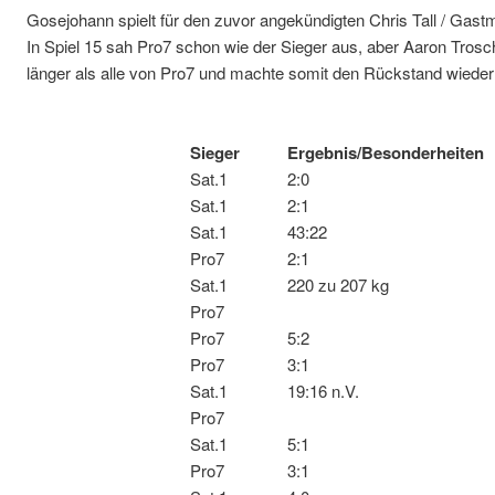
Gosejohann spielt für den zuvor angekündigten Chris Tall / Gast
In Spiel 15 sah Pro7 schon wie der Sieger aus, aber Aaron Trosc
länger als alle von Pro7 und machte somit den Rückstand wieder
Sieger
Ergebnis/Besonde
Sat.1
2:0
Sat.1
2:1
Sat.1
43:22
Pro7
2:1
Sat.1
220 zu 207 kg
Pro7
Pro7
5:2
Pro7
3:1
Sat.1
19:16 n.V.
Pro7
Sat.1
5:1
Pro7
3:1