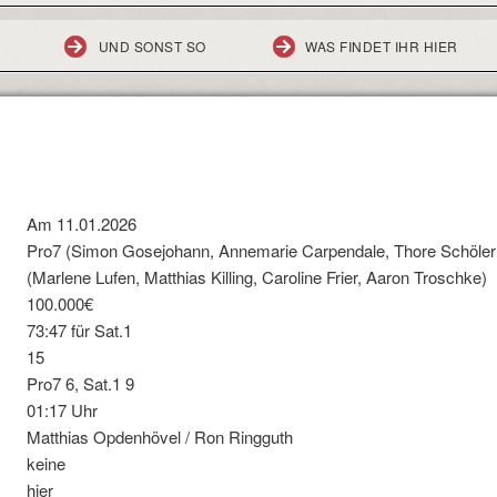
UND SONST SO
WAS FINDET IHR HIER
Am 11.01.2026
Pro7 (Simon Gosejohann, Annemarie Carpendale, Thore Schöler
(Marlene Lufen, Matthias Killing, Caroline Frier, Aaron Troschke)
100.000€
73:47 für Sat.1
15
Pro7 6, Sat.1 9
01:17 Uhr
Matthias Opdenhövel / Ron Ringguth
keine
hier