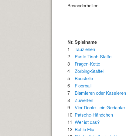
Besonderheiten:
Nr.
Spielname
1
Tauziehen
2
Puste-Tisch-Staffel
3
Fragen-Kette
4
Zorbing-Staffel
5
Baustelle
6
Floorball
7
Blamieren oder Kassieren
8
Zuwerfen
9
Vier Doofe - ein Gedanke
10
Patsche-Händchen
11
Wer ist das?
12
Bottle Flip