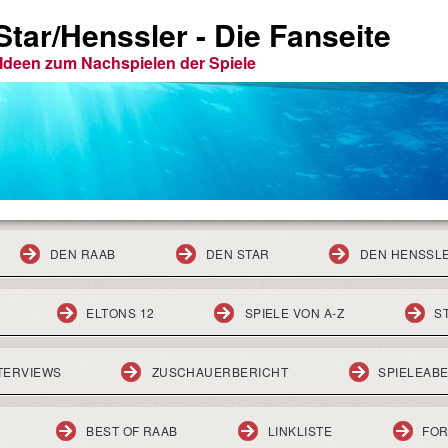
tar/Henssler - Die Fanseite
e Ideen zum Nachspielen der Spiele
DEN RAAB
DEN STAR
DEN HENSSL
ELTONS 12
SPIELE VON A-Z
S
TERVIEWS
ZUSCHAUERBERICHT
SPIELEAB
BEST OF RAAB
LINKLISTE
FO