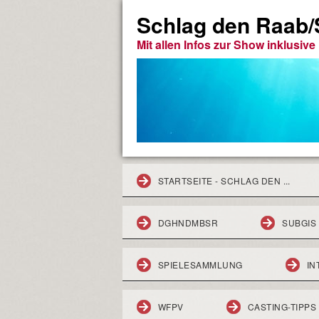
Schlag den Raab/S
Mit allen Infos zur Show inklusiv
STARTSEITE - SCHLAG DEN ...
DGHNDMBSR
SUBGIS
SPIELESAMMLUNG
IN
WFPV
CASTING-TIPPS