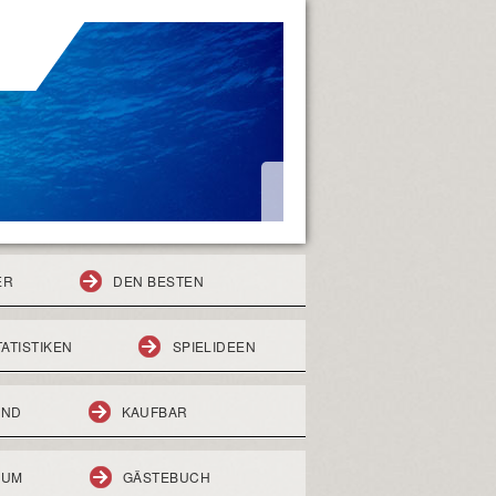
ER
DEN BESTEN
TATISTIKEN
SPIELIDEEN
END
KAUFBAR
RUM
GÄSTEBUCH