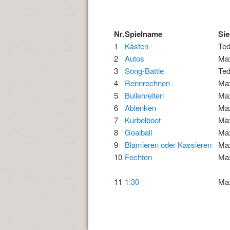
Nr.
Spielname
S
1
Kästen
Te
2
Autos
Ma
3
Song-Battle
Te
4
Rennrechnen
Ma
5
Bullenreiten
Ma
6
Ablenken
Ma
7
Kurbelboot
Ma
8
Goalball
Ma
9
Blamieren oder Kassieren
Ma
10
Fechten
Ma
11
1:30
Ma