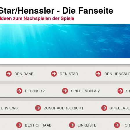
tar/Henssler - Die Fanseite
e Ideen zum Nachspielen der Spiele
DEN RAAB
DEN STAR
DEN HENSSL
ELTONS 12
SPIELE VON A-Z
S
TERVIEWS
ZUSCHAUERBERICHT
SPIELEAB
BEST OF RAAB
LINKLISTE
FO