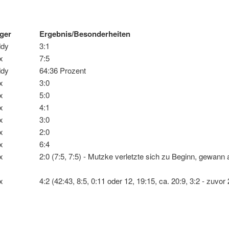
ieger
Ergebnis/Besonderheiten
ddy
3:1
x
7:5
ddy
64:36 Prozent
x
3:0
x
5:0
x
4:1
x
3:0
x
2:0
x
6:4
x
2:0 (7:5, 7:5) - Mutzke verletzte sich zu Beginn, gewann
x
4:2 (42:43, 8:5, 0:11 oder 12, 19:15, ca. 20:9, 3:2 - zuvor 