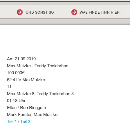
UND SONST SO
WAS FINDET IHR HIER
Am 21.09.2019
Max Mutzke - Teddy Teclebrhan
100.000€
62:4 für MaxMutzke
11
Max Mutzke 8, Teddy Teclebrhan 3
01:18 Uhr
Elton / Ron Ringguth
Mark Forster, Max Mutzke
Teil 1
/
Teil 2