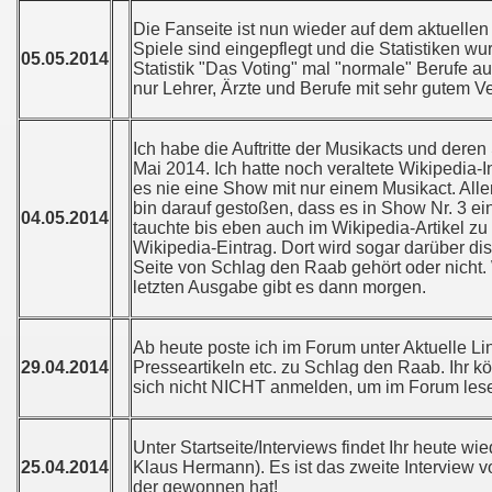
Die Fanseite ist nun wieder auf dem aktuelle
Spiele sind eingepflegt und die Statistiken wur
05.05.2014
Statistik "Das Voting" mal "normale" Berufe auf
nur Lehrer, Ärzte und Berufe mit sehr gutem V
Ich habe die Auftritte der Musikacts und deren S
Mai 2014. Ich hatte noch veraltete Wikipedia
es nie eine Show mit nur einem Musikact. All
bin darauf gestoßen, dass es in Show Nr. 3 ei
04.05.2014
tauchte bis eben auch im Wikipedia-Artikel z
Wikipedia-Eintrag. Dort wird sogar darüber disk
Seite von Schlag den Raab gehört oder nicht.
letzten Ausgabe gibt es dann morgen.
Ab heute poste ich im Forum unter Aktuelle Lin
29.04.2014
Presseartikeln etc. zu Schlag den Raab. Ihr 
sich nicht NICHT anmelden, um im Forum les
Unter Startseite/Interviews findet Ihr heute wi
25.04.2014
Klaus Hermann). Es ist das zweite Interview
der gewonnen hat!