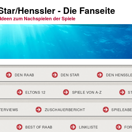
tar/Henssler - Die Fanseite
e Ideen zum Nachspielen der Spiele
DEN RAAB
DEN STAR
DEN HENSSL
ELTONS 12
SPIELE VON A-Z
S
TERVIEWS
ZUSCHAUERBERICHT
SPIELEAB
BEST OF RAAB
LINKLISTE
FO