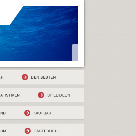
ER
DEN BESTEN
TATISTIKEN
SPIELIDEEN
END
KAUFBAR
RUM
GÄSTEBUCH