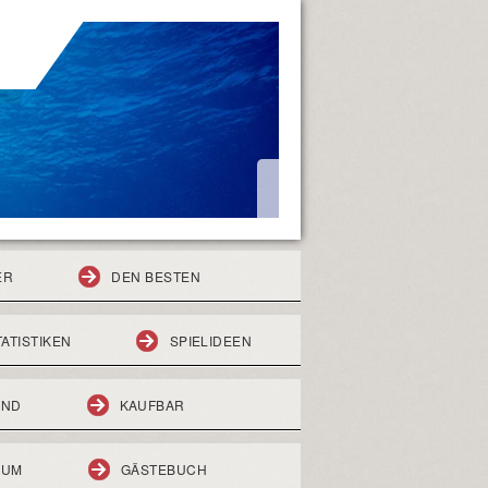
ER
DEN BESTEN
TATISTIKEN
SPIELIDEEN
END
KAUFBAR
RUM
GÄSTEBUCH