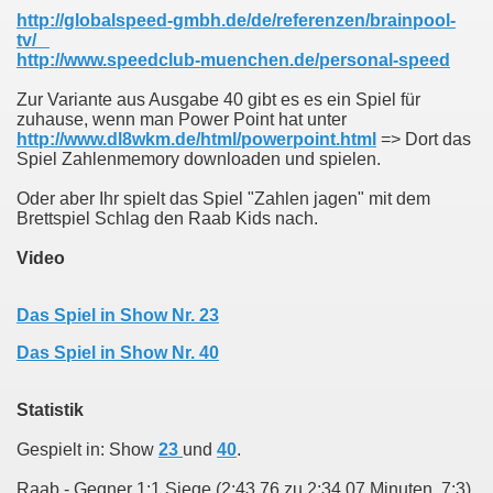
http://globalspeed-gmbh.de/de/referenzen/brainpool-
tv/
http://www.speedclub-muenchen.de/personal-speed
Zur Variante aus Ausgabe 40 gibt es es ein Spiel für
zuhause, wenn man Power Point hat unter
http://www.dl8wkm.de/html/powerpoint.html
=> Dort das
Spiel Zahlenmemory downloaden und spielen.
Oder aber Ihr spielt das Spiel "Zahlen jagen" mit dem
Brettspiel Schlag den Raab Kids nach.
Video
Das Spiel in Show Nr. 23
Das Spiel in Show Nr. 40
Statistik
Gespielt in: Show
23
und
40
.
Raab - Gegner 1:1 Siege (2:43,76 zu 2:34,07 Minuten, 7:3)