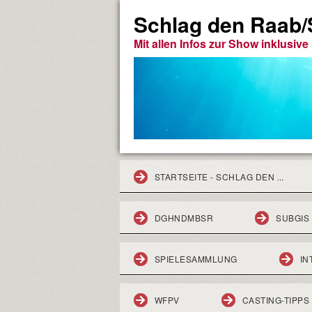
Schlag den Raab/S
Mit allen Infos zur Show inklusiv
STARTSEITE - SCHLAG DEN ...
DGHNDMBSR
SUBGIS
SPIELESAMMLUNG
IN
WFPV
CASTING-TIPPS