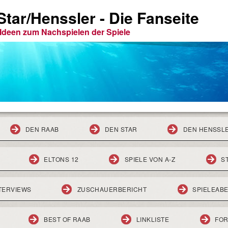
tar/Henssler - Die Fanseite
e Ideen zum Nachspielen der Spiele
DEN RAAB
DEN STAR
DEN HENSSL
ELTONS 12
SPIELE VON A-Z
S
TERVIEWS
ZUSCHAUERBERICHT
SPIELEAB
BEST OF RAAB
LINKLISTE
FO