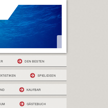
ER
DEN BESTEN
TATISTIKEN
SPIELIDEEN
END
KAUFBAR
RUM
GÄSTEBUCH