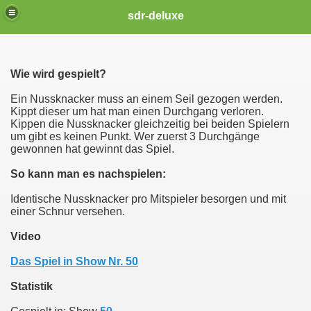
sdr-deluxe
Wie wird gespielt?
Ein Nussknacker muss an einem Seil gezogen werden.
Kippt dieser um hat man einen Durchgang verloren.
Kippen die Nussknacker gleichzeitig bei beiden Spielern
um gibt es keinen Punkt. Wer zuerst 3 Durchgänge
gewonnen hat gewinnt das Spiel.
So kann man es nachspielen:
Identische Nussknacker pro Mitspieler besorgen und mit
einer Schnur versehen.
Video
Das Spiel in Show Nr. 50
Statistik