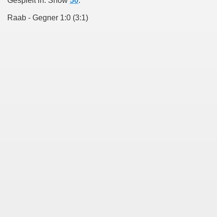
Gespielt in: Show
50
.
Raab - Gegner 1:0 (3:1)