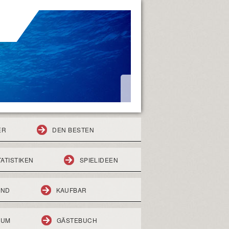
ER
DEN BESTEN
TATISTIKEN
SPIELIDEEN
END
KAUFBAR
RUM
GÄSTEBUCH