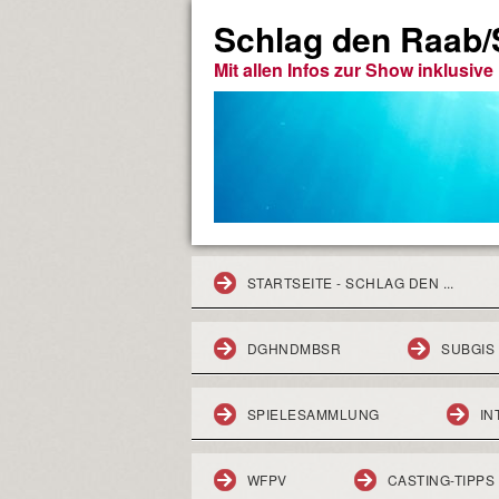
Schlag den Raab/S
Mit allen Infos zur Show inklusiv
STARTSEITE - SCHLAG DEN ...
DGHNDMBSR
SUBGIS
SPIELESAMMLUNG
IN
WFPV
CASTING-TIPPS