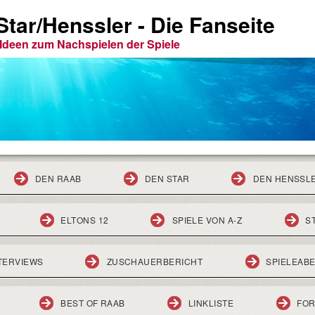
tar/Henssler - Die Fanseite
e Ideen zum Nachspielen der Spiele
DEN RAAB
DEN STAR
DEN HENSSL
ELTONS 12
SPIELE VON A-Z
S
TERVIEWS
ZUSCHAUERBERICHT
SPIELEAB
BEST OF RAAB
LINKLISTE
FO