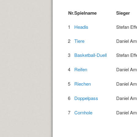
Nr.
Spielname
Sieg
1
Headis
Stefan Ef
2
Tiere
Daniel Ami
3
Basketball-Duell
Stefan Ef
4
Reifen
Daniel Ami
5
Riechen
Daniel Ami
6
Doppelpass
Daniel Ami
7
Cornhole
Daniel Ami