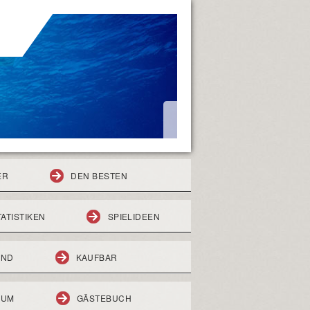
ER
DEN BESTEN
TATISTIKEN
SPIELIDEEN
END
KAUFBAR
RUM
GÄSTEBUCH