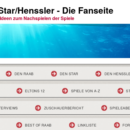
tar/Henssler - Die Fanseite
e Ideen zum Nachspielen der Spiele
DEN RAAB
DEN STAR
DEN HENSSL
ELTONS 12
SPIELE VON A-Z
S
TERVIEWS
ZUSCHAUERBERICHT
SPIELEAB
BEST OF RAAB
LINKLISTE
FO