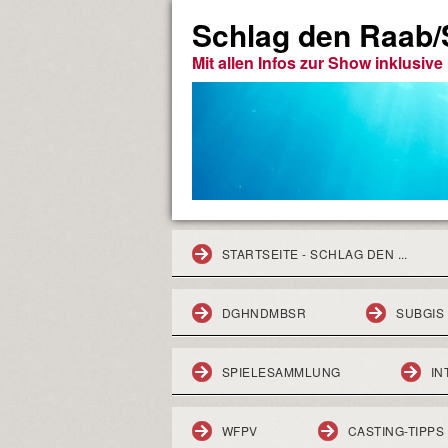
Schlag den Raab/S
Mit allen Infos zur Show inklusiv
STARTSEITE - SCHLAG DEN ...
DGHNDMBSR
SUBGIS
SPIELESAMMLUNG
IN
WFPV
CASTING-TIPPS