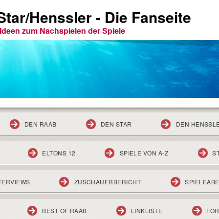
tar/Henssler - Die Fanseite
e Ideen zum Nachspielen der Spiele
DEN RAAB
DEN STAR
DEN HENSSL
ELTONS 12
SPIELE VON A-Z
S
TERVIEWS
ZUSCHAUERBERICHT
SPIELEAB
BEST OF RAAB
LINKLISTE
FO