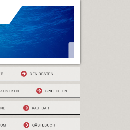
ER
DEN BESTEN
TATISTIKEN
SPIELIDEEN
END
KAUFBAR
RUM
GÄSTEBUCH