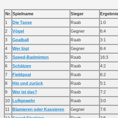
Nr.
Spielname
Sieger
Ergeb
1
Die Tasse
Raab
1:0
2
Vögel
Gegner
6:4
3
Goalball
Raab
3:1
4
Wer lügt
Gegner
6:4
5
Speed-Badminton
Raab
16:3
6
Schätzen
Raab
4:2
7
Fieldgoal
Raab
6:2
8
Hin und zurück
Raab
5:1
9
Wer ist das?
Raab
7:2
10
Luftgewehr
Raab
3:0
11
Blamieren oder Kassieren
Gegner
7:6