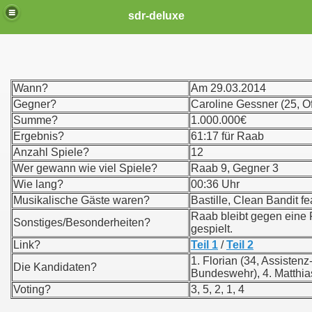
sdr-deluxe
Wann?
Am 29.03.2014
Gegner?
Caroline Gessner (25, Of
Summe?
1.000.000€
Ergebnis?
61:17 für Raab
Anzahl Spiele?
12
Wer gewann wie viel Spiele?
Raab 9, Gegner 3
Wie lang?
00:36 Uhr
Musikalische Gäste waren?
Bastille, Clean Bandit fe
Raab bleibt gegen eine 
Sonstiges/Besonderheiten?
gespielt.
Link?
Teil 1
/
Teil 2
1. Florian (34, Assistenz-
Die Kandidaten?
Bundeswehr), 4. Matthias
Voting?
3, 5, 2, 1, 4