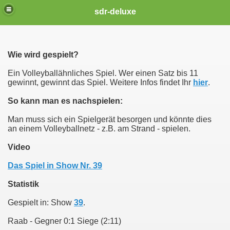
sdr-deluxe
Wie wird gespielt?
Ein Volleyballähnliches Spiel. Wer einen Satz bis 11
gewinnt, gewinnt das Spiel. Weitere Infos findet Ihr
hier
.
So kann man es nachspielen:
Man muss sich ein Spielgerät besorgen und könnte dies
an einem Volleyballnetz - z.B. am Strand - spielen.
Video
Das Spiel in Show Nr. 39
Statistik
Gespielt in: Show
39
.
Raab - Gegner 0:1 Siege (2:11)