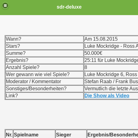
sdr-deluxe
Wann?
Am 15.08.2015
Stars?
Luke Mockridge - Ross 
Summe?
50.000€
Ergebnis?
25:11 für Luke Mockridg
Anzahl Spiele?
8
Wer gewann wie viel Spiele?
Luke Mockridge 6, Ross
Moderator / Kommentator
Stefan Raab / Frank B
Sonstiges/Besonderheiten?
Vermutlich die letzte Aus
Link?
Die Show als Video
Nr.
Spielname
Sieger
Ergebnis/Bes