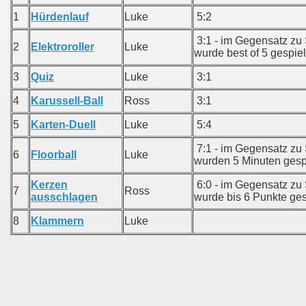
1
Hürdenlauf
Luke
5:2
3:1 - im Gegensatz zu
2
Elektroroller
Luke
wurde best of 5 gespiel
3
Quiz
Luke
3:1
4
Karussell-Ball
Ross
3:1
5
Karten-Duell
Luke
5:4
7:1 - im Gegensatz zu
6
Floorball
Luke
wurden 5 Minuten gespi
Kerzen
6:0 - im Gegensatz zu
7
Ross
ausschlagen
wurde bis 6 Punkte ges
8
Klammern
Luke