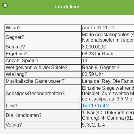
sdr-deluxe
Wann?
Am 17.11.2012
Mario Anastasopoulos (4
Gegner?
Nationalspieler mit eig
Summe?
3.000.000€
Ergebnis?
68:23 für Raab
Anzahl Spiele?
13
Wer gewann wie viel Spiele?
Raab 9, Gegner 4
Wie lang?
00:59 Uhr
Musikalische Gäste waren?
Lana del Rey, Die Fanta
Einzelne Siege während 
Sonstiges/Besonderheiten?
Beispiel. Zum zweiten M
den Jackpot auf 3,5 Mio
Link?
Teil 1
/
Teil 2
1. Kai (40, Unternehmer)
Die Kandidaten?
Chirurg), 4. Corinna (31,
Voting?
5, 3, 2, 1, 4