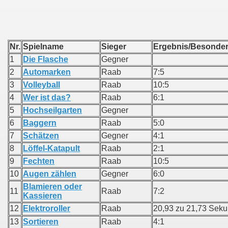
Nr.
Spielname
Sieger
Ergebnis/Be
1
Die Flasche
Gegner
2
Automarken
Raab
7:5
3
Volleyball
Raab
10:5
4
Wer ist das?
Raab
6:1
5
Hochseilgarten
Gegner
6
Baggern
Raab
5:0
7
Schätzen
Gegner
4:1
8
Löffel-Katapult
Raab
2:1
9
Fechten
Raab
10:5
10
Augen zählen
Gegner
6:0
Blamieren oder
11
Raab
7:2
Kassieren
12
Elektroroller
Raab
20,93 zu 21,73 Sek
13
Sortieren
Raab
4:1