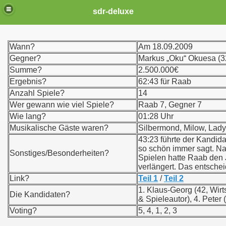
sdr-deluxe
Wann?
Am 18.09.2009
Gegner?
Markus „Oku“ Okuesa (32,
Summe?
2.500.000€
Ergebnis?
62:43 für Raab
Anzahl Spiele?
14
Wer gewann wie viel Spiele?
Raab 7, Gegner 7
Wie lang?
01:28 Uhr
Musikalische Gäste waren?
Silbermond, Milow, Lad
43:23 führte der Kandida
so schön immer sagt. N
Sonstiges/Besonderheiten?
Spielen hatte Raab den 
verlängert. Das entsche
Link?
Teil 1
/
Teil 2
1. Klaus-Georg (42, Wirtsc
Die Kandidaten?
& Spieleautor), 4. Peter 
Voting?
5, 4, 1, 2, 3