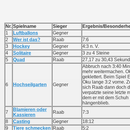
Nr.
Spielname
Sieger
Ergebnis/Bes
1
Luftballons
Gegner
2
Wer ist das?
Raab
7:6
3
Hockey
Gegner
4:3 n. V.
4
Solitaire
Gegner
3 zu 4 Steine
5
Quad
Raab
27,17 zu 30,43 Sekun
Abbruch nach 3:40 Min.
mehr weitermachen. Ok
geklettert. Beim Spiel 
Oku lange 3:2 vorne. Z
6
Hochseilgarten
Gegner
sich Raab dann doch du
verpatzte seine letzte
dem er mit dem Schuh
hängenblieb.
Blamieren oder
7
Raab
7:3
Kassieren
8
Casting
Gegner
18:12
9
Tiere schmecken
Raab
5:2