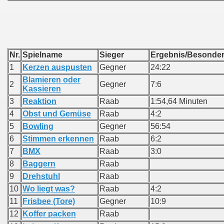
Nr.
Spielname
Sieger
Ergebnis/Be
1
Kerzen auspusten
Gegner
24:22
Blamieren oder
2
Gegner
7:6
Kassieren
3
Reaktion
Raab
1:54,64 Minuten
4
Obst und Gemüse
Raab
4:2
5
Bowling
Gegner
56:54
6
Stimmen erkennen
Raab
6:2
7
BMX
Raab
3:0
8
Baggern
Raab
9
Drehstuhl
Raab
10
Wo liegt was?
Raab
4:2
11
Frisbee (Tore)
Gegner
10:9
12
Koffer packen
Raab