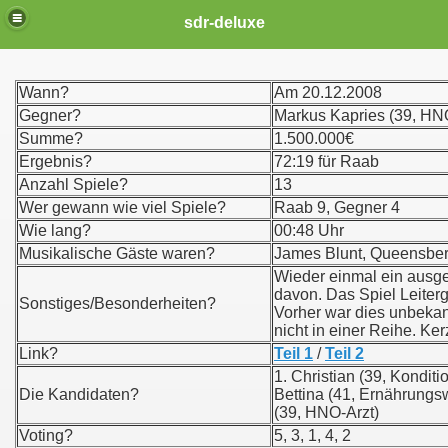
sdr-deluxe
Wann?
Am 20.12.2008
Gegner?
Markus Kapries (39, HN
Summe?
1.500.000€
Ergebnis?
72:19 für Raab
Anzahl Spiele?
13
Wer gewann wie viel Spiele?
Raab 9, Gegner 4
Wie lang?
00:48 Uhr
Musikalische Gäste waren?
James Blunt, Queensber
Wieder einmal ein ausge
davon. Das Spiel Leiterg
Sonstiges/Besonderheiten?
Vorher war dies unbekan
nicht in einer Reihe. Ke
Link?
Teil 1
/
Teil 2
1. Christian (39, Kondit
Die Kandidaten?
Bettina (41, Ernährungsw
(39, HNO-Arzt)
Voting?
5, 3, 1, 4, 2